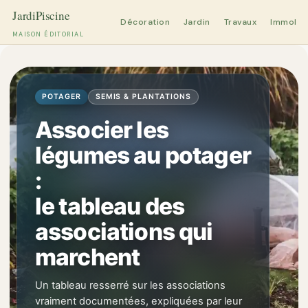
Décoration
Jardin
Travaux
Immobili
MAISON ÉDITORIAL
Aller
au
contenu
POTAGER
SEMIS & PLANTATIONS
Associer les
légumes au potager
:
le tableau des
associations qui
marchent
Un tableau resserré sur les associations
vraiment documentées, expliquées par leur