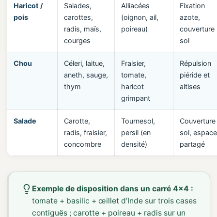
Haricot /
Salades,
Alliacées
Fixation
pois
carottes,
(oignon, ail,
azote,
radis, maïs,
poireau)
couverture
courges
sol
Chou
Céleri, laitue,
Fraisier,
Répulsion
aneth, sauge,
tomate,
piéride et
thym
haricot
altises
grimpant
Salade
Carotte,
Tournesol,
Couverture
radis, fraisier,
persil (en
sol, espace
concombre
densité)
partagé
Exemple de disposition dans un carré 4×4 :
tomate + basilic + œillet d’Inde sur trois cases
contiguës ; carotte + poireau + radis sur un