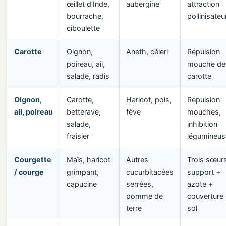
œillet d’Inde,
aubergine
attraction
bourrache,
pollinisateu
ciboulette
Carotte
Oignon,
Aneth, céleri
Répulsion
poireau, ail,
mouche de 
salade, radis
carotte
Oignon,
Carotte,
Haricot, pois,
Répulsion
ail, poireau
betterave,
fève
mouches,
salade,
inhibition
fraisier
légumineus
Courgette
Maïs, haricot
Autres
Trois sœurs
/ courge
grimpant,
cucurbitacées
support +
capucine
serrées,
azote +
pomme de
couverture
terre
sol