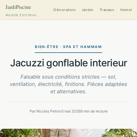
Décoration
Jardin
Travaux
Immobili
MAISON ÉDITORIAL
Aller
au
contenu
BIEN-ÊTRE · SPA ET HAMMAM
jacuzzi gonflable interieur
Faisable sous conditions strictes — sol,
ventilation, électricité, finitions. Pièces adaptées
et alternatives.
Par Nicolas Petrov
5 mai 2026
9 min de lecture