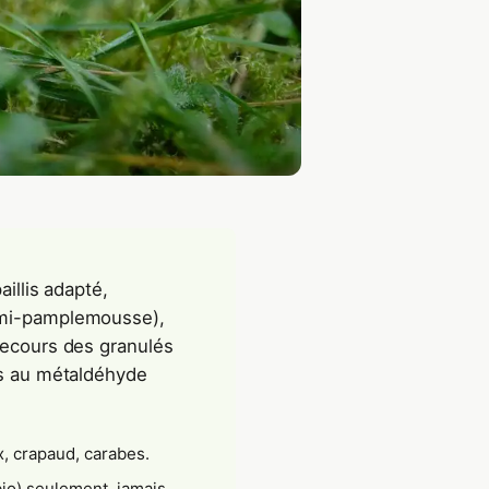
aillis adapté,
demi-pamplemousse),
 recours des granulés
lés au métaldéhyde
x, crapaud, carabes.
bio) seulement, jamais