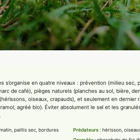
es s’organise en quatre niveaux : prévention (milieu sec, p
arc de café), pièges naturels (planches au sol, bière, 
 (hérissons, oiseaux, crapauds), et seulement en dernier
ramol, agréé bio). Éviter absolument le sel et les granu
.
matin, paillis sec, bordures
Prédateurs
: hérisson, oiseau
Granulés
: phosphate de fer (