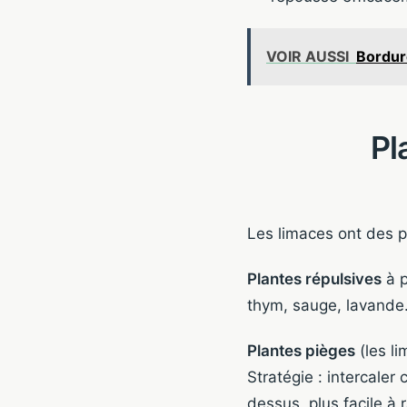
VOIR AUSSI
Bordure
Pl
Les limaces ont des 
Plantes répulsives
à p
thym, sauge, lavande.
Plantes pièges
(les li
Stratégie : intercaler
dessus, plus facile à