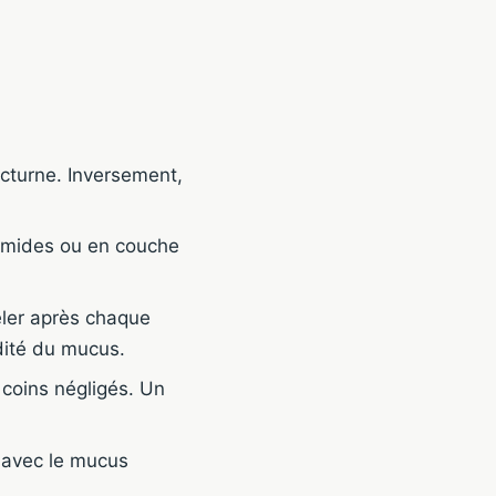
nocturne. Inversement,
 humides ou en couche
eler après chaque
dité du mucus.
coins négligés. Un
e avec le mucus