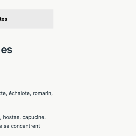
tes
les
tte, échalote, romarin,
s, hostas, capucine.
es se concentrent