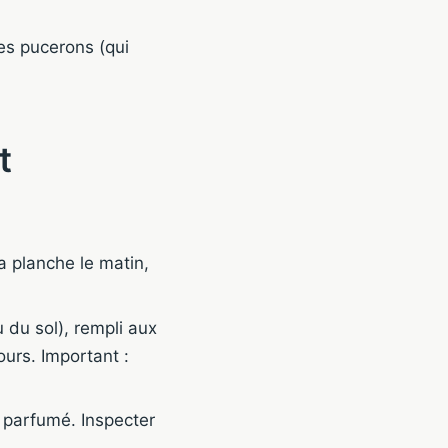
les pucerons (qui
t
la planche le matin,
u du sol), rempli aux
ours. Important :
l parfumé. Inspecter