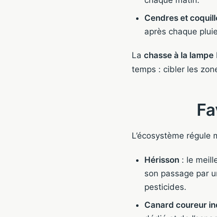
chaque matin.
Cendres et coquil
après chaque pluie
La
chasse à la lampe
temps : cibler les zo
Fa
L’écosystème régule m
Hérisson
: le meil
son passage par un
pesticides.
Canard coureur in