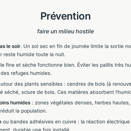
Prévention
faire un milieu hostile
as le soir
. Un sol sec en fin de journée limite la sortie 
ir reste humide toute la nuit.
lle fine et sèche fonctionne bien. Éviter les paillis très
t des refuges humides.
utour des plants sensibles : cendres de bois (à renouv
fé séché, sciure de bois. Ces matières absorbent l’humi
oins humides
: zones végétales denses, herbes hautes, 
réduit la population.
e
ou bandes adhésives en cuivre : la réaction électriqu
ent, durable une fois installé.