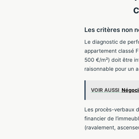
c
Les critères non n
Le diagnostic de perf
appartement classé F 
500 €/m²) doit être i
raisonnable pour un a
VOIR AUSSI
Négocie
Les procès-verbaux de
financier de l’immeubl
(ravalement, ascenseur