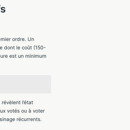
fs
emier ordre. Un
 dont le coût (150-
ieure est un minimum
évèlent l’état
aux votés ou à voter
sinage récurrents.