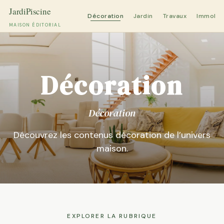
Décoration
Jardin
Travaux
Immobili
MAISON ÉDITORIAL
Aller
au
contenu
Décoration
Décoration
Découvrez les contenus décoration de l’univers
maison.
EXPLORER LA RUBRIQUE