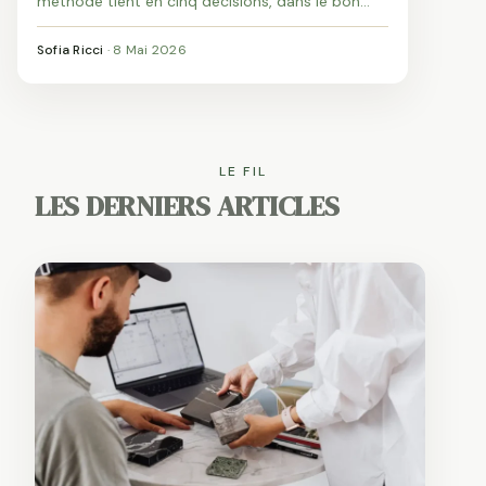
méthode tient en cinq décisions, dans le bon
ordre.
Sofia Ricci
·
8 Mai 2026
LE FIL
LES DERNIERS ARTICLES