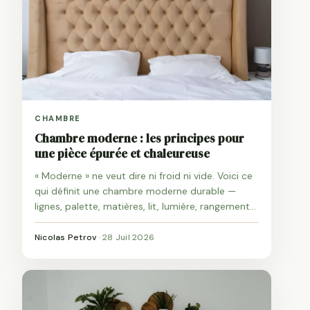
CHAMBRE
Chambre moderne : les principes pour
une pièce épurée et chaleureuse
« Moderne » ne veut dire ni froid ni vide. Voici ce
qui définit une chambre moderne durable —
lignes, palette, matières, lit, lumière, rangements
— et comment l'appliquer chez soi sans gros
budget.
Nicolas Petrov
·
28 Juil 2026