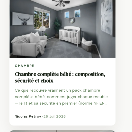
CHAMBRE
Chambre complète bébé : composition,
sécurité et choix
Ce que recouvre vraiment un pack chambre
complète bébé, comment juger chaque meuble
— le lit et sa sécurité en premier (norme NF EN
716) —, ce que veut dire « évolutif » et si
l'ensemble vaut mieux que le pièce par pièce.
Nicolas Petrov
·
26 Juil 2026