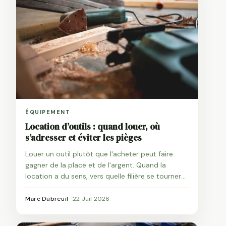
ÉQUIPEMENT
Location d’outils : quand louer, où
s’adresser et éviter les pièges
Louer un outil plutôt que l'acheter peut faire
gagner de la place et de l'argent. Quand la
location a du sens, vers quelle filière se tourner
et comment récupérer son matériel sans
mauvaise surprise.
Marc Dubreuil
·
22 Juil 2026