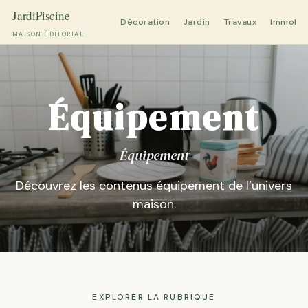
Décoration
Jardin
Travaux
Immobili
MAISON ÉDITORIAL
Aller
au
contenu
Équipement
Équipement
Découvrez les contenus équipement de l’univers
maison.
EXPLORER LA RUBRIQUE