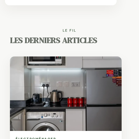
d’acheter.
En bref Un scarificateur manuel
coûte entre 25 et 80 € selon le modèle. ... Lire
plus
LE FIL
LES DERNIERS ARTICLES