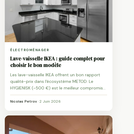
ÉLECTROMÉNAGER
Lave-vaisselle IKEA : guide complet pour
choisir le bon modèle
Les lave-vaisselle IKEA offrent un bon rapport
qualité-prix dans l'écosystème METOD. Le
HYGIENISK (~500 €) est le meilleur compromis
pour un usage familial, avec garantie 5 ans
incluse.
Nicolas Petrov
·
2 Juin 2026