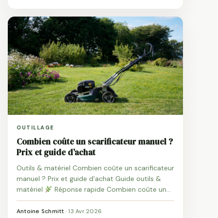
OUTILLAGE
Combien coûte un scarificateur manuel ?
Prix et guide d’achat
Outils & matériel Combien coûte un scarificateur
manuel ? Prix et guide d’achat Guide outils &
matériel
Réponse rapide Combien coûte un
scarificateur manuel ? Prix et guide d’achat Prix,
modèles et ce qu’il faut vraiment savoir avant
Antoine Schmitt
·
13 Avr 2026