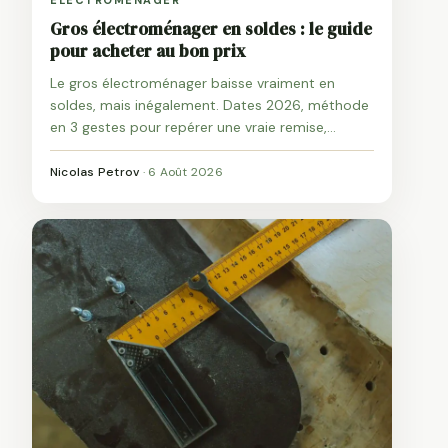
ÉLECTROMÉNAGER
Gros électroménager en soldes : le guide
pour acheter au bon prix
Le gros électroménager baisse vraiment en
soldes, mais inégalement. Dates 2026, méthode
en 3 gestes pour repérer une vraie remise,
appareils à viser et coûts annexes : le guide pour
acheter au bon prix.
Nicolas Petrov
·
6 Août 2026