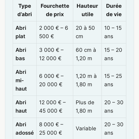
Type
Fourchette
Hauteur
Durée
d’abri
de prix
utile
de vie
Abri
2 000 € – 6
20 à 50
10 – 15
plat
500 €
cm
ans
Abri
3 000 € –
60 cm à
15 – 20
bas
12 000 €
1,20 m
ans
Abri
6 000 € –
1,20 m à
15 – 25
mi-
20 000 €
1,80 m
ans
haut
Abri
12 000 € –
Plus de
20 – 30
haut
45 000 €
1,80 m
ans
Abri
8 000 € –
20 – 30
Variable
adossé
25 000 €
ans