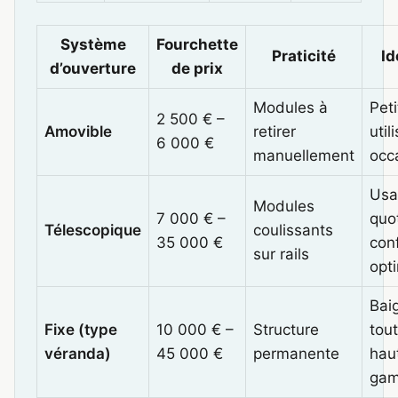
Système
Fourchette
Praticité
Id
d’ouverture
de prix
Modules à
Pet
2 500 € –
Amovible
retirer
util
6 000 €
manuellement
occ
Usa
Modules
7 000 € –
quot
Télescopique
coulissants
35 000 €
con
sur rails
opt
Bai
Fixe (type
10 000 € –
Structure
tout
véranda)
45 000 €
permanente
hau
ga