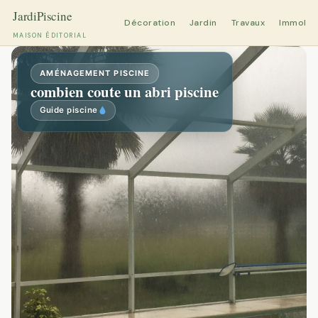
Décoration
Jardin
Travaux
Immobili
MAISON ÉDITORIAL
Aller
au
AMÉNAGEMENT PISCINE
combien coute un abri piscine
contenu
Guide piscine