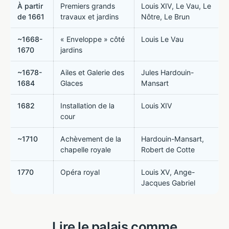
À partir
Premiers grands
Louis XIV, Le Vau, Le
de 1661
travaux et jardins
Nôtre, Le Brun
~1668-
« Enveloppe » côté
Louis Le Vau
1670
jardins
~1678-
Ailes et Galerie des
Jules Hardouin-
1684
Glaces
Mansart
1682
Installation de la
Louis XIV
cour
~1710
Achèvement de la
Hardouin-Mansart,
chapelle royale
Robert de Cotte
1770
Opéra royal
Louis XV, Ange-
Jacques Gabriel
Lire le palais comme