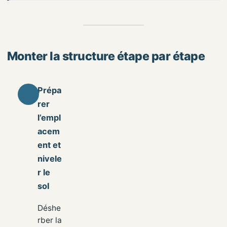
Monter la structure étape par étape
Prépa
rer
l’empl
acem
ent et
nivele
r le
sol
Déshe
rber la