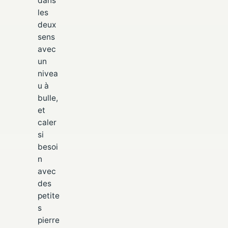
dans
les
deux
sens
avec
un
nivea
u à
bulle,
et
caler
si
besoi
n
avec
des
petite
s
pierre