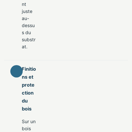
nt
juste
au-
dessu
s du
substr
at.
Finitio
ns et
prote
ction
du
bois
Sur un
bois