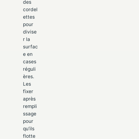
des
cordel
ettes
pour
divise
r la
surfac
e en
cases
réguli
ères.
Les
fixer
après
rempli
ssage
pour
qu’ils
flotte