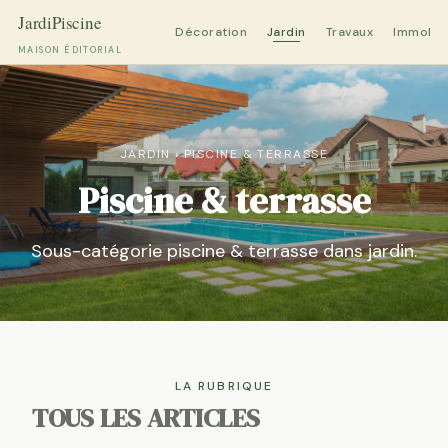
Décoration
Jardin
Travaux
Immobili
MAISON ÉDITORIAL
Aller
au
contenu
JARDIN
›
PISCINE & TERRASSE
Piscine & terrasse
Sous-catégorie piscine & terrasse dans jardin.
LA RUBRIQUE
TOUS LES ARTICLES