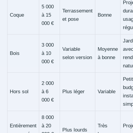
Proj
5 000
Terrassement
dura
Coque
à 15
Bonne
et pose
usa
000 €
régu
Jard
3 000
Variable
Moyenne
ave
Bois
à 10
selon version
à bonne
rend
000 €
natu
Petit
2 000
budg
Hors sol
à 6
Plus léger
Variable
insta
000 €
simp
8 000
Entièrement
à 20
Très
Proj
Plus lourds