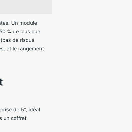
ntes. Un module
 50 % de plus que
 (pas de risque
es, et le rangement
t
rise de 5°, idéal
 un coffret