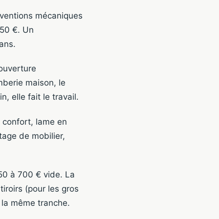
rventions mécaniques
250 €. Un
ans.
ouverture
mberie maison, le
elle fait le travail.
 confort, lame en
tage de mobilier,
450 à 700 € vide. La
iroirs (pour les gros
s la même tranche.