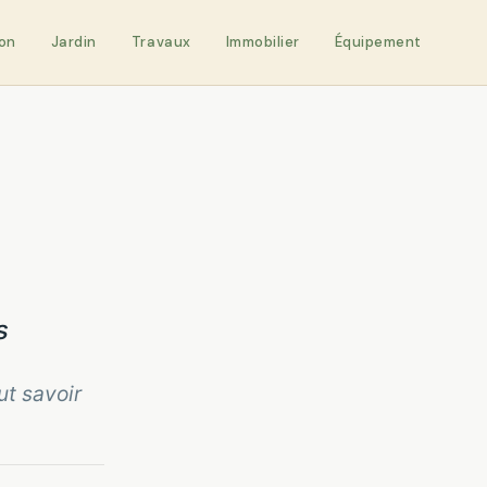
on
Jardin
Travaux
Immobilier
Équipement
s
ut savoir