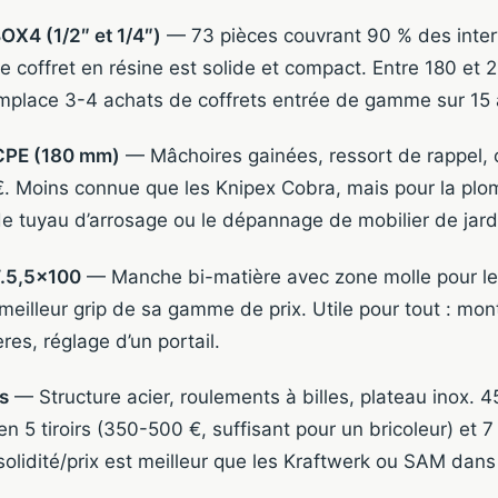
BOX4 (1/2″ et 1/4″)
— 73 pièces couvrant 90 % des inte
e coffret en résine est solide et compact. Entre 180 et 
emplace 3-4 achats de coffrets entrée de gamme sur 15 
.CPE (180 mm)
— Mâchoires gainées, ressort de rappel, 
€. Moins connue que les Knipex Cobra, mais pour la plo
 tuyau d’arrosage ou le dépannage de mobilier de jardin, 
T.5,5×100
— Manche bi-matière avec zone molle pour le
 meilleur grip de sa gamme de prix. Utile pour tout : mon
es, réglage d’un portail.
s
— Structure acier, roulements à billes, plateau inox. 
n 5 tiroirs (350-500 €, suffisant pour un bricoleur) et 7 t
solidité/prix est meilleur que les Kraftwerk ou SAM dan