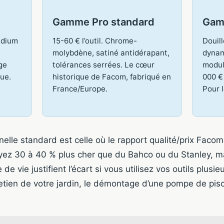
Gamme Pro standard
Gam
adium
15-60 € l’outil. Chrome-
Douill
molybdène, satiné antidérapant,
dynam
ge
tolérances serrées. Le cœur
modul
que.
historique de Facom, fabriqué en
000 €
France/Europe.
Pour l
lle standard est celle où le rapport qualité/prix Facom 
ez 30 à 40 % plus cher que du Bahco ou du Stanley, ma
e vie justifient l’écart si vous utilisez vos outils plusi
tretien de votre jardin, le démontage d’une pompe de pi