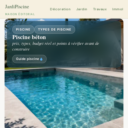
Décoration
Jardin
Travaux
Immobili
MAISON ÉDITORIAL
Aller
au
PISCINE
TYPES DE PISCINE
Piscine béton
contenu
prix, types, budget réel et points à vérifier avant de
construire
Guide piscine