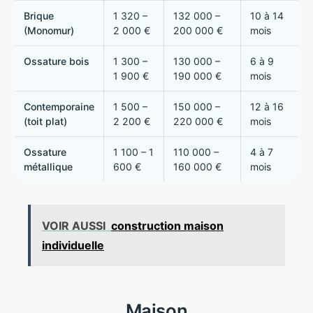
Brique
1 320 –
132 000 –
10 à 14
(Monomur)
2 000 €
200 000 €
mois
Ossature bois
1 300 –
130 000 –
6 à 9
1 900 €
190 000 €
mois
Contemporaine
1 500 –
150 000 –
12 à 16
(toit plat)
2 200 €
220 000 €
mois
Ossature
1 100 – 1
110 000 –
4 à 7
métallique
600 €
160 000 €
mois
VOIR AUSSI
construction maison
individuelle
Maison