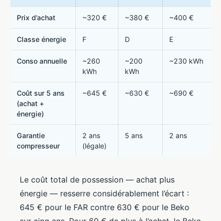
Prix d’achat
~320 €
~380 €
~400 €
Classe énergie
F
D
E
Conso annuelle
~260
~200
~230 kWh
kWh
kWh
Coût sur 5 ans
~645 €
~630 €
~690 €
(achat +
énergie)
Garantie
2 ans
5 ans
2 ans
compresseur
(légale)
Le coût total de possession — achat plus
énergie — resserre considérablement l’écart :
645 € pour le FAR contre 630 € pour le Beko