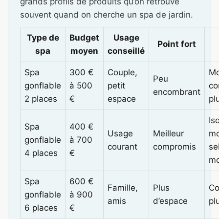
grands profils de produits qu’on retrouve
souvent quand on cherche un spa de jardin.
Type de
Budget
Usage
Point fort
spa
moyen
conseillé
Spa
300 €
Couple,
Mo
Peu
gonflable
à 500
petit
co
encombrant
2 places
€
espace
pl
Is
Spa
400 €
Usage
Meilleur
m
gonflable
à 700
courant
compromis
se
4 places
€
mo
Spa
600 €
Famille,
Plus
Co
gonflable
à 900
amis
d’espace
pl
6 places
€