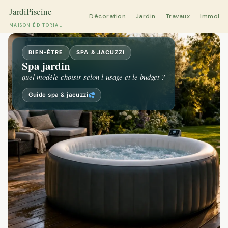
Décoration
Jardin
Travaux
Immobili
MAISON ÉDITORIAL
Aller
au
BIEN-ÊTRE
SPA & JACUZZI
Spa jardin
contenu
quel modèle choisir selon l’usage et le budget ?
Guide spa & jacuzzi