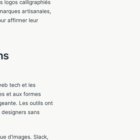
 logos calligraphiés
 marques artisanales,
ur affirmer leur
ns
web tech et les
ves et aux formes
eante. Les outils ont
x designers sans
que d’images. Slack,