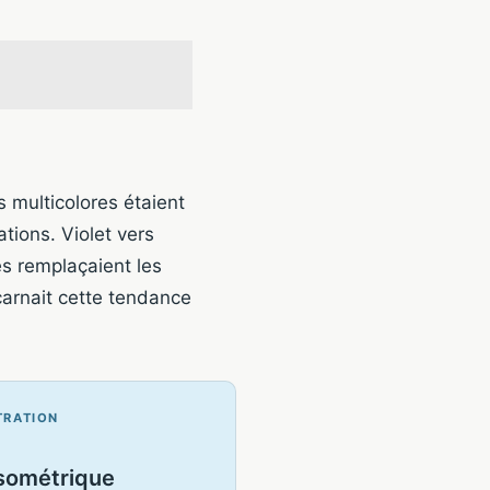
 multicolores étaient
ations. Violet vers
es remplaçaient les
carnait cette tendance
TRATION
sométrique