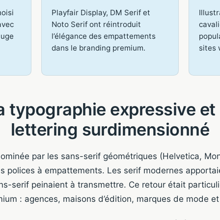
oisi
Playfair Display, DM Serif et
Illust
avec
Noto Serif ont réintroduit
cavali
auge
l’élégance des empattements
popul
dans le branding premium.
sites
a typographie expressive et 
lettering surdimensionné
ominée par les sans-serif géométriques (Helvetica, Mon
es polices à empattements. Les serif modernes apporta
ns-serif peinaient à transmettre. Ce retour était partic
ium : agences, maisons d’édition, marques de mode et d