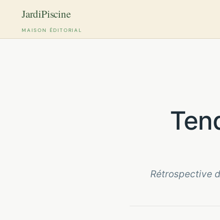
MAISON ÉDITORIAL
Aller
au
contenu
Tendance design graphique
Rétrospective d