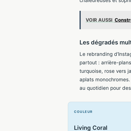
chaleureuses et sophi
VOIR AUSSI
Constr
Les dégradés mult
Le rebranding d’Insta
partout : arrière-plan
turquoise, rose vers 
aplats monochromes. S
au quotidien pour des m
COULEUR
Living Coral