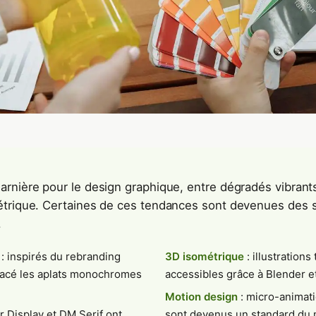
rnière pour le design graphique, entre dégradés vibrants,
étrique. Certaines de ces tendances sont devenues des 
.
: inspirés du rebranding
3D isométrique
: illustrations
placé les aplats monochromes
accessibles grâce à Blender 
Motion design
: micro-animati
ir Display et DM Serif ont
sont devenus un standard du m