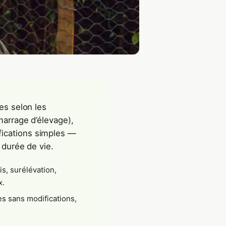
es selon les
marrage d’élevage),
fications simples —
 durée de vie.
is, surélévation,
x.
s sans modifications,