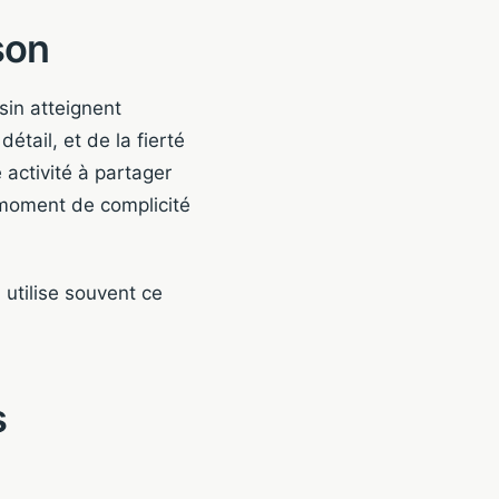
son
in atteignent
étail, et de la fierté
 activité à partager
 moment de complicité
utilise souvent ce
s