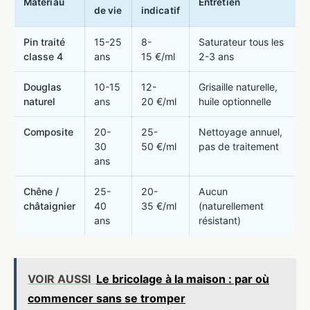
Matériau
Entretien
de vie
indicatif
Pin traité
15-25
8-
Saturateur tous les
classe 4
ans
15 €/ml
2-3 ans
Douglas
10-15
12-
Grisaille naturelle,
naturel
ans
20 €/ml
huile optionnelle
Composite
20-
25-
Nettoyage annuel,
30
50 €/ml
pas de traitement
ans
Chêne /
25-
20-
Aucun
châtaignier
40
35 €/ml
(naturellement
ans
résistant)
VOIR AUSSI
Le bricolage à la maison : par où
commencer sans se tromper