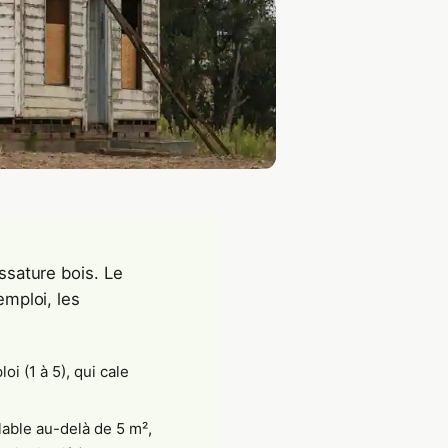
ossature bois. Le
emploi, les
oi (1 à 5), qui cale
lable au-delà de 5 m²,