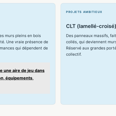
PROJETS AMBITIEUX
CLT (lamellé-croisé
des murs pleins en bois
Des panneaux massifs, faits
rté. Une vraie présence de
collés, qui deviennent mur
ormances qui dépendent de
Réservé aux grandes porté
collectif.
e une aire de jeu dans
ion, équipements,