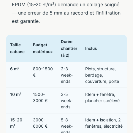
EPDM (15-20 €/m²) demande un collage soigné
— une erreur de 5 mm au raccord et l’infiltration
est garantie.
Durée
Taille
Budget
chantier
Inclus
cabane
matériaux
(à 2)
6 m²
800-1500
2-3
Plots, structure,
€
week-
bardage,
ends
couverture, porte
10 m²
1500-
3-5
Idem + fenêtre,
3000 €
week-
plancher surélevé
ends
15-20
3000-
5-8
Idem + isolation, 2
m²
6000 €
week-
fenêtres, électricité
ends