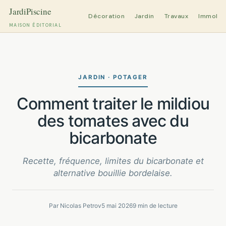
Décoration
Jardin
Travaux
Immobili
MAISON ÉDITORIAL
Aller
au
contenu
JARDIN · POTAGER
comment traiter le mildiou
des tomates avec du
bicarbonate
Recette, fréquence, limites du bicarbonate et
alternative bouillie bordelaise.
Par Nicolas Petrov
5 mai 2026
9 min de lecture