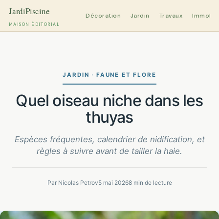
Décoration
Jardin
Travaux
Immobili
MAISON ÉDITORIAL
Aller
au
contenu
JARDIN · FAUNE ET FLORE
quel oiseau niche dans les
thuyas
Espèces fréquentes, calendrier de nidification, et
règles à suivre avant de tailler la haie.
Par Nicolas Petrov
5 mai 2026
8 min de lecture