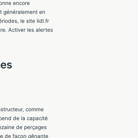
ionne encore
nt généralement en
odes, le site lidl.fr
e. Activer les alertes
des
onstructeur, comme
épend de la capacité
inzaine de perçages
ne de façon gênante