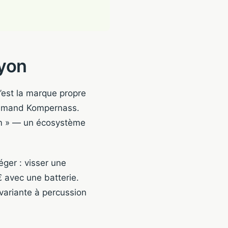
ayon
’est la marque propre
allemand Kompernass.
am » — un écosystème
éger : visser une
€ avec une batterie.
variante à percussion