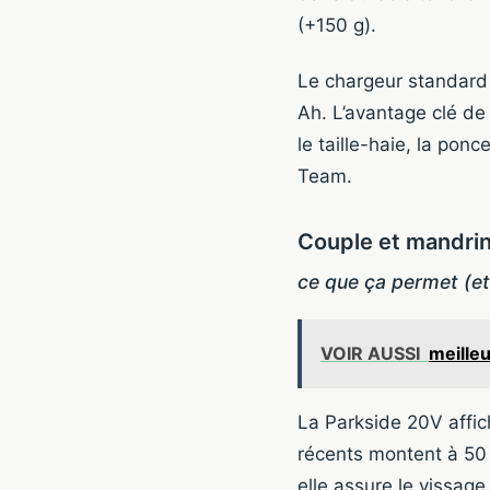
(+150 g).
Le chargeur standard
Ah. L’avantage clé de
le taille-haie, la po
Team.
Couple et mandri
ce que ça permet (et
VOIR AUSSI
meilleu
La Parkside 20V affic
récents montent à 50 
elle assure le vissage