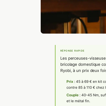
RÉPONSE RAPIDE
Les perceuses-visseuse
bricolage domestique co
Ryobi, à un prix deux fois
Prix
: 45 à 69 € en kit c
contre 85 à 110 € chez 
Couple
: 40-45 Nm, suff
et le métal fin.