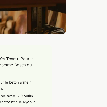
0V Team). Pour le
de gamme Bosch ou
our le béton armé ni
n.
ible avec ~30 outils
 restreint que Ryobi ou